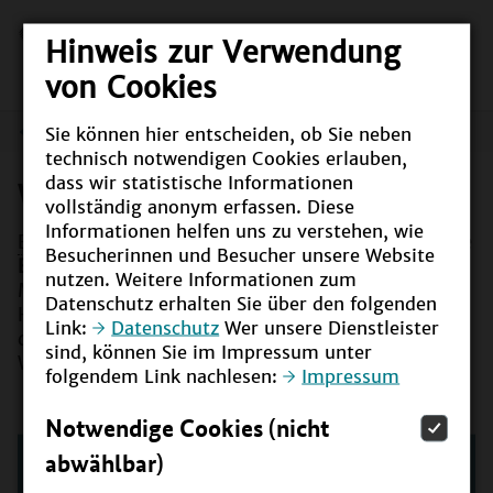
Hinweis zur Verwendung
von Cookies
Sie können hier entscheiden, ob Sie neben
Was ist BNE?
technisch notwendigen Cookies erlauben,
dass wir statistische Informationen
Was ist BNE?
vollständig anonym erfassen. Diese
Informationen helfen uns zu verstehen, wie
BNE
ist die Abkürzung von
B
ildung für
n
achhaltige
Besucherinnen und Besucher unsere Website
E
ntwicklung. Gemeint ist eine Bildung, die
nutzen. Weitere Informationen zum
Menschen zu zukunftsfähigem Denken und
Datenschutz erhalten Sie über den folgenden
Handeln befähigt. Sie ermöglicht jedem Einzelnen,
Link:
Datenschutz
Wer unsere Dienstleister
die Auswirkungen des eigenen Handelns auf die
sind, können Sie im Impressum unter
Welt zu verstehen.
folgendem Link nachlesen:
Impressum
Notwendige Cookies (nicht
abwählbar)