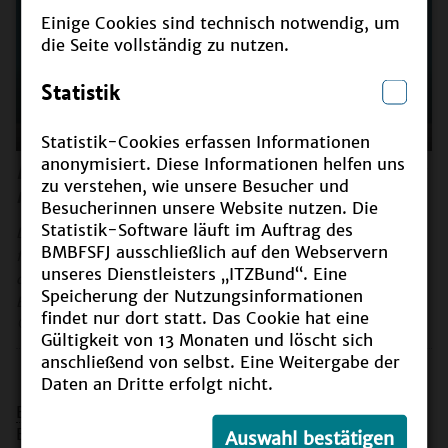
Einige Cookies sind technisch notwendig, um
die Seite vollständig zu nutzen.
Statistik
VIDEO
2:48
Statistik-Cookies erfassen Informationen
anonymisiert. Diese Informationen helfen uns
Erklärfilm- Nationaler Aktionsplan Bildung für
zu verstehen, wie unsere Besucher und
nachhaltige Entwicklung
Besucherinnen unsere Website nutzen. Die
Statistik-Software läuft im Auftrag des
Das Video gibt eine kurze Erläuterung zum Thema Bildung
BMBFSFJ ausschließlich auf den Webservern
für nachhaltige Entwicklung und erklärt konkret die Inhalte
unseres Dienstleisters „ITZBund“. Eine
des Nationalen Aktionsplans Bildung für nachhaltige
Speicherung der Nutzungsinformationen
Entwicklung.
findet nur dort statt. Das Cookie hat eine
© BMBF
Gültigkeit von 13 Monaten und löscht sich
anschließend von selbst. Eine Weitergabe der
Daten an Dritte erfolgt nicht.
BNE
steht für
B
ildung für
n
achhaltige
E
ntwicklung.
Entwicklung ist dann nachhaltig, wenn Menschen
Auswahl bestätigen