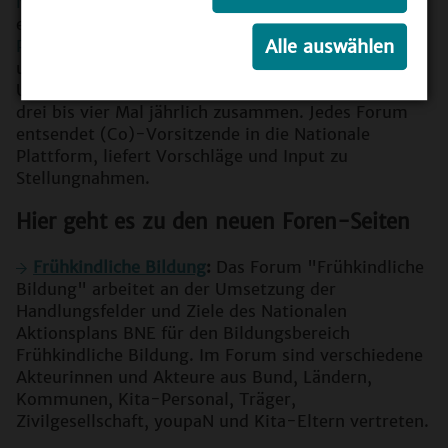
Nationalen Plattform
(NP) zu und stehen zudem in
enger Abstimmung mit den so genannten
Alle auswählen
Partnernetzwerken
, die Akteurinnen und Akteure
untereinander vernetzen und Impulsgeber für die
Umsetzung vor Ort sind. Die Foren kommen jeweils
drei bis vier Mal jährlich zusammen. Jedes Forum
entsendet (Co)-Vorsitzende in die Nationale
Plattform, liefert Vorschläge und Input zu
Stellungnahmen.
Hier geht es zu den neuen Foren-Seiten
Frühkindliche Bildung
:
Das Forum "Frühkindliche
Bildung" arbeitet an der Umsetzung der
Handlungsfelder und Ziele des Nationalen
Aktionsplans BNE für den Bildungsbereich
Frühkindliche Bildung. Im Forum sind verschiedene
Akteurinnen und Akteure aus Bund, Ländern,
Kommunen, Kita-Personal, Träger,
Zivilgesellschaft, youpaN und Kita-Eltern vertreten.