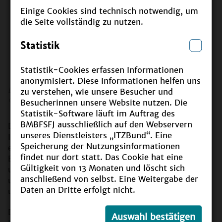
Einige Cookies sind technisch notwendig, um
die Seite vollständig zu nutzen.
Statistik
Statistik-Cookies erfassen Informationen
anonymisiert. Diese Informationen helfen uns
Die Gremien
zu verstehen, wie unsere Besucher und
©
BMBF
Besucherinnen unsere Website nutzen. Die
Statistik-Software läuft im Auftrag des
BMBFSFJ ausschließlich auf den Webservern
Die neuen Foren-Seiten geben ausführliche
unseres Dienstleisters „ITZBund“. Eine
Informationen über die Tätigkeitsfelder der
Speicherung der Nutzungsinformationen
einzelnen Foren sowie einen Überblick über aktuelle
findet nur dort statt. Das Cookie hat eine
Entwicklungen. Neben den Ansprechpartnerinnen
Gültigkeit von 13 Monaten und löscht sich
und Ansprechpartnern bieten die Seiten zudem eine
anschließend von selbst. Eine Weitergabe der
umfangreiche Linkauswahl zu relevanten Themen
Daten an Dritte erfolgt nicht.
und Veranstaltungen.
Die sieben Foren arbeiten auf fachlicher Ebene der
Auswahl bestätigen