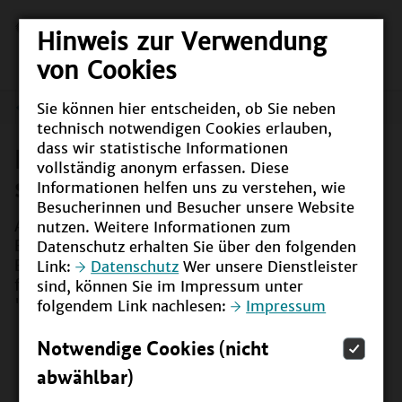
Hinweis zur Verwendung
von Cookies
Sie können hier entscheiden, ob Sie neben
Meldungen
technisch notwendigen Cookies erlauben,
dass wir statistische Informationen
NEU! Unsere BNE-Gremien
vollständig anonym erfassen. Diese
stellen sich vor
Informationen helfen uns zu verstehen, wie
Besucherinnen und Besucher unsere Website
Ab sofort sind die neuen Unterseiten der sieben
nutzen. Weitere Informationen zum
BNE-Foren "Berufliche Bildung", "Frühkindliche
Datenschutz erhalten Sie über den folgenden
Bildung", "Hochschule", "Kommunen", "Non-
Link:
Datenschutz
Wer unsere Dienstleister
formale/ informelle Bildung (NIL)", "Schule" und
sind, können Sie im Impressum unter
"youpaN – Das Jugendforum" online
folgendem Link nachlesen:
Impressum
Notwendige Cookies (nicht
abwählbar)