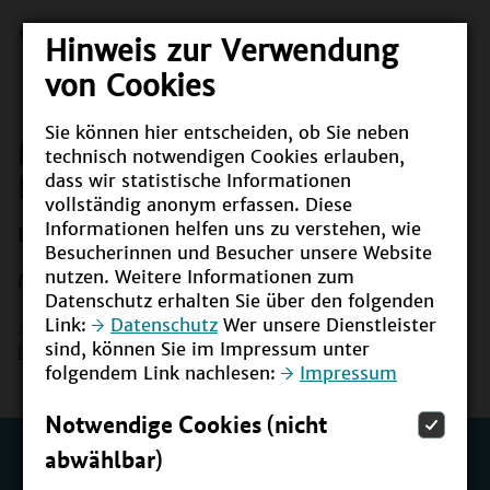
Hinweis zur Verwendung
von Cookies
Sie können hier entscheiden, ob Sie neben
Mitglieder der Nationalen
technisch notwendigen Cookies erlauben,
dass wir statistische Informationen
Plattform BNE
vollständig anonym erfassen. Diese
Informationen helfen uns zu verstehen, wie
Datum
01.06.2026
Besucherinnen und Besucher unsere Website
nutzen. Weitere Informationen zum
Mitgliederliste der Nationalen Plattform BNE
Datenschutz erhalten Sie über den folgenden
Link:
Datenschutz
Wer unsere Dienstleister
Download
(PDF, 236KB, Datei ist
sind, können Sie im Impressum unter
barrierefrei/barrierearm)
folgendem Link nachlesen:
Impressum
Notwendige Cookies (nicht
abwählbar)