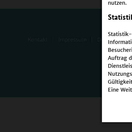
nutzen.
Statisti
Statistik
Kontakt
Impressum
Datenschutz
Informat
Besucheri
Auftrag 
Dienstlei
Nutzungsi
Gültigkei
Eine Weit