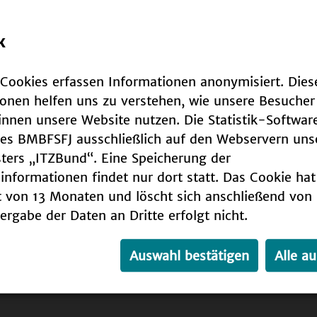
k
-Cookies erfassen Informationen anonymisiert. Dies
Erklärung zur Barrierefreiheit
E-Mail: Bar
ionen helfen uns zu verstehen, wie unsere Besucher
nnen unsere Website nutzen. Die Statistik-Software
des BMBFSFJ ausschließlich auf den Webservern uns
sters „ITZBund“. Eine Speicherung der
nformationen findet nur dort statt. Das Cookie hat
t von 13 Monaten und löscht sich anschließend von 
ergabe der Daten an Dritte erfolgt nicht.
Auswahl bestätigen
Alle a