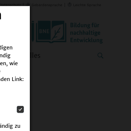
Datenschutz
Gebärdensprache
Leichte Sprache
n
digen
Aktuelles
ändig
en, wie
e
den Link:
ändig zu