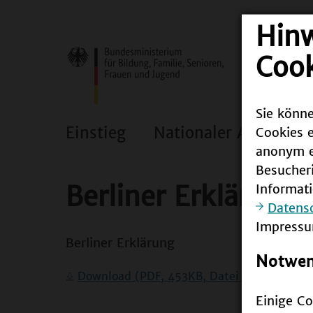
Hin
Cook
Sie könne
Einstieg
Nationaler Aktionspl
Cookies e
anonym er
Besucher
Berliner Erklärung
Informat
Datens
Impressu
Berliner Erklärung
Notwend
Download
(PDF, 453KB, Datei ist barrierefr
Einige Co