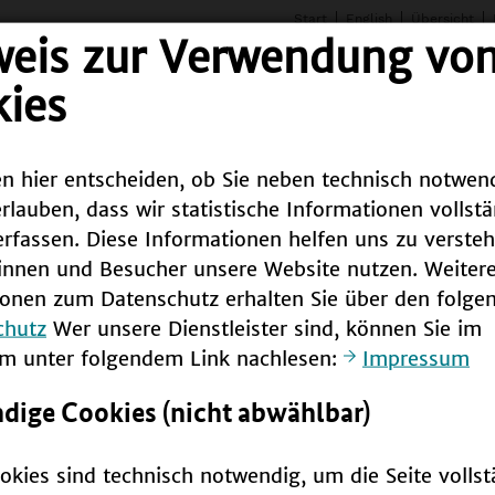
Start
English
Übersicht
weis zur Verwendung vo
ies
n hier entscheiden, ob Sie neben technisch notwen
an
Bundesweit
Weltweit
Infothek
rlauben, dass wir statistische Informationen vollst
fassen. Diese Informationen helfen uns zu versteh
innen und Besucher unsere Website nutzen. Weiter
ionen zum Datenschutz erhalten Sie über den folgen
chutz
Wer unsere Dienstleister sind, können Sie im
m unter folgendem Link nachlesen:
Impressum
ige Cookies (nicht abwählbar)
ei/barrierearm)
okies sind technisch notwendig, um die Seite vollst