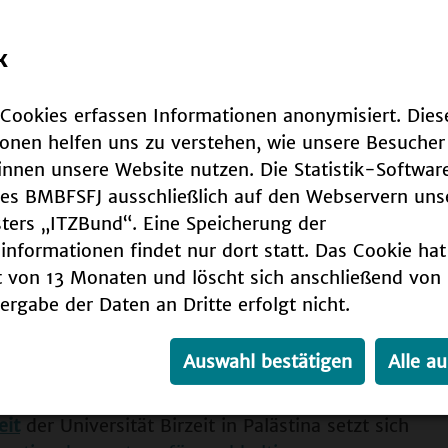
ldungsprojekte – von Individuen, Institutionen
 aus.
k
-Cookies erfassen Informationen anonymisiert. Dies
ESCO bei seiner 195. Sitzung ins Leben
ionen helfen uns zu verstehen, wie unsere Besucher
ESCO World Conference on ESD in Aichi-Nagoya,
nnen unsere Website nutzen. Die Statistik-Software
iner internationalen Jury jährlich drei Preise
des BMBFSFJ ausschließlich auf den Webservern uns
ar dotiert sind. Das Preisgeld wird von der
UN
Su
sters „ITZBund“. Eine Speicherung der
tellt.
nformationen findet nur dort statt. Das Cookie hat
Er
NE nach Ghana, Palästina und Peru. Die drei
t von 13 Monaten und löscht sich anschließend von 
ten auf unterschiedliche Art und Weise für das
ergabe der Daten an Dritte erfolgt nicht.
hhaltige Entwicklung - ein:
Auswahl bestätigen
Alle a
des Unlock Literacy Project die Lesefähigkeit
eit
der Universität Birzeit in Palästina setzt sich