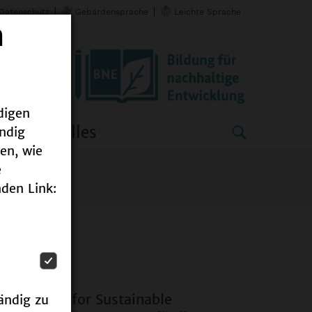
Datenschutz
Gebärdensprache
Leichte Sprache
n
digen
Aktuelles
ändig
en, wie
e
den Link:
 Education for Sustainable
ändig zu