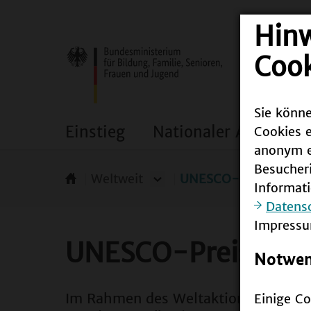
Hin
Cook
Sie könne
Einstieg
Nationaler Aktionspl
Cookies e
anonym er
Besucher
Weltweit
UNESCO-Preis für B
Informat
Datens
Impressu
UNESCO-Preis für
Notwend
Im Rahmen des Weltaktionsprogra
Einige Co