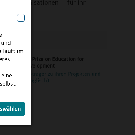
 oder Organisationen – für ihr
e
Links
 und
 läuft im
eres
ESCO-Japan Prize on Education for
stainable Development
Blog der Preisträger zu ihren Projekten und
 eine
fahrungen (Englisch)
selbst.
uswählen