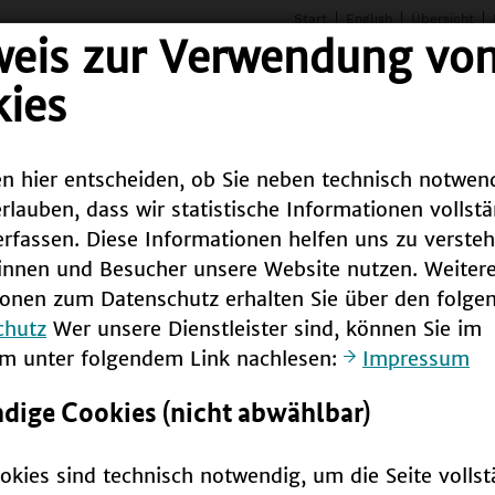
Start
English
Übersicht
weis zur Verwendung vo
ies
n hier entscheiden, ob Sie neben technisch notwen
an
Bundesweit
Weltweit
Infothek
rlauben, dass wir statistische Informationen vollst
fassen. Diese Informationen helfen uns zu versteh
innen und Besucher unsere Website nutzen. Weiter
NE
ionen zum Datenschutz erhalten Sie über den folgen
chutz
Wer unsere Dienstleister sind, können Sie im
m unter folgendem Link nachlesen:
Impressum
 BNE
ige Cookies (nicht abwählbar)
mms BNE zeichnet der "UNESCO-Japan
Prize on
okies sind technisch notwendig, um die Seite vollst