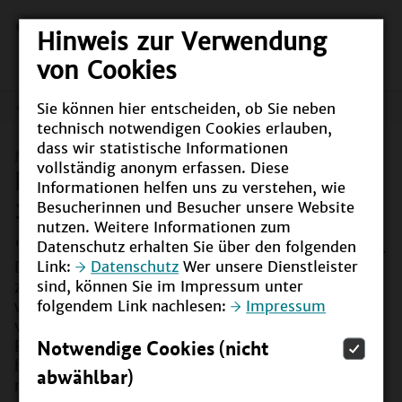
Hinweis zur Verwendung
von Cookies
Sie können hier entscheiden, ob Sie neben
Meldungen
technisch notwendigen Cookies erlauben,
dass wir statistische Informationen
Meldung vom
07.02.2023
vollständig anonym erfassen. Diese
Das Jahr mit dem youpaN –
Informationen helfen uns zu verstehen, wie
2022 im Rückblick
Besucherinnen und Besucher unsere Website
nutzen. Weitere Informationen zum
Datenschutz erhalten Sie über den folgenden
"Bildung 2030 – Wir gestalten das Systemupdate".
Link:
Datenschutz
Wer unsere Dienstleister
Das Motto der youcoN 2022 ist für das youpaN
sind, können Sie im Impressum unter
zum Slogan des ganzen Jahres geworden. Wir
folgendem Link nachlesen:
Impressum
werfen einen Blick auf die Ereignisse der
vergangenen zwölf Monate: Auf Erfolge, Ideen und
Notwendige Cookies (nicht
Entwicklungen. Zurückblicken und reflektieren
bedeutet auch: sich bereit machen für 2023, bereit
abwählbar)
machen für die Zukunft!