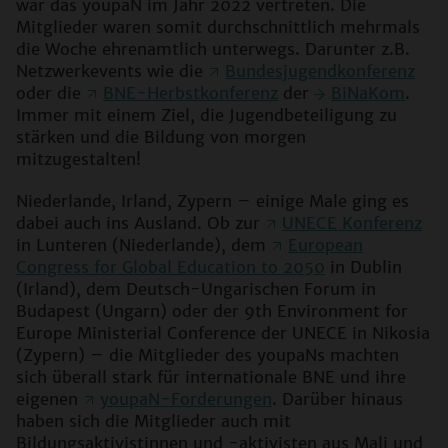
war das youpaN im Jahr 2022 vertreten. Die
Mitglieder waren somit durchschnittlich mehrmals
die Woche ehrenamtlich unterwegs. Darunter z.B.
Netzwerkevents wie die
Bundesjugendkonferenz
oder die
BNE-Herbstkonferenz
der
BiNaKom
.
Immer mit einem Ziel, die Jugendbeteiligung zu
stärken und die Bildung von morgen
mitzugestalten!
Niederlande, Irland, Zypern – einige Male ging es
dabei auch ins Ausland. Ob zur
UNECE Konferenz
in Lunteren (Niederlande), dem
European
Congress for Global Education to 2050
in Dublin
(Irland), dem Deutsch-Ungarischen Forum in
Budapest (Ungarn) oder der 9th Environment for
Europe Ministerial Conference der UNECE in Nikosia
(Zypern) – die Mitglieder des youpaNs machten
sich überall stark für internationale BNE und ihre
eigenen
youpaN-Forderungen
. Darüber hinaus
haben sich die Mitglieder auch mit
Bildungsaktivistinnen und -aktivisten aus Mali und