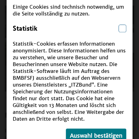
Einige Cookies sind technisch notwendig, um
die Seite vollständig zu nutzen.
Statistik
Statistik-Cookies erfassen Informationen
anonymisiert. Diese Informationen helfen uns
zu verstehen, wie unsere Besucher und
Besucherinnen unsere Website nutzen. Die
Statistik-Software läuft im Auftrag des
BMBFSFJ ausschließlich auf den Webservern
unseres Dienstleisters „ITZBund“. Eine
Speicherung der Nutzungsinformationen
©
Stiftung Bildung, Christopher Zentgraf – youpaN 2022
findet nur dort statt. Das Cookie hat eine
Gültigkeit von 13 Monaten und löscht sich
anschließend von selbst. Eine Weitergabe der
Mission Jugendbeteiligung
Daten an Dritte erfolgt nicht.
Im
europäischen Jahr der Jugend
galt es für das
Auswahl bestätigen
youpaN einmal mehr herauszufinden, wie gute