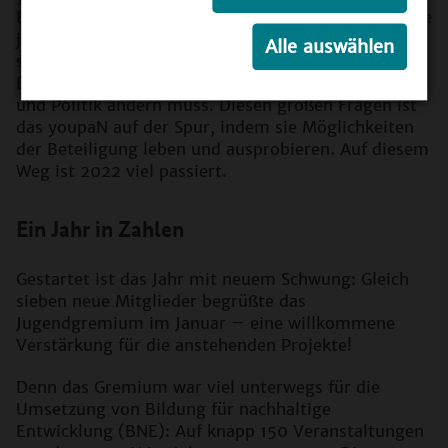
Beteiligung aussieht, was es dafür braucht, wie viele
junge Menschen erreicht werden können und was
Alle auswählen
sich für das Ziel der Mitgestaltung- und -
Bestimmung durch junge Menschen in der Bildung
und Politik ändern muss. Diesen großen Fragen ist
das youpaN auf der Spur, indem sie Möglichkeiten
der Beteiligung leben und ausprobieren. Auf diesem
Weg ist 2022 viel passiert.
Ein Jahr in Zahlen
Gestartet ist das Jahr mit neuem Schwung: Gleich
sieben neue Mitglieder begrüßte das
Jugendgremium im Januar – eine willkommene
Verstärkung für die anstehenden Projekte!
Denn das Gremium war viel unterwegs für die
Umsetzung von Bildung für nachhaltige
Entwicklung (BNE): Auf knapp 150 Veranstaltungen