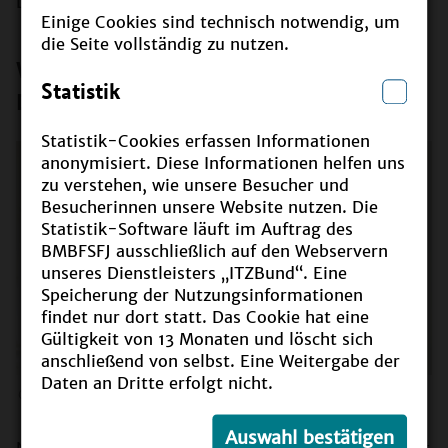
Digitalisierung auseinandergesetzt.
Einige Cookies sind technisch notwendig, um
die Seite vollständig zu nutzen.
Wie fördern wir Nachhaltigkeit und
Statistik
Digitalisierung in der Beruflichen Bildung?
Statistik-Cookies erfassen Informationen
anonymisiert. Diese Informationen helfen uns
zu verstehen, wie unsere Besucher und
Besucherinnen unsere Website nutzen. Die
Statistik-Software läuft im Auftrag des
BMBFSFJ ausschließlich auf den Webservern
unseres Dienstleisters „ITZBund“. Eine
Speicherung der Nutzungsinformationen
findet nur dort statt. Das Cookie hat eine
Gültigkeit von 13 Monaten und löscht sich
anschließend von selbst. Eine Weitergabe der
Daten an Dritte erfolgt nicht.
©
Adobe Stock/ industrieblick
Auswahl bestätigen
Nachhaltiger beruflicher Handlungsfähigkeit kommt