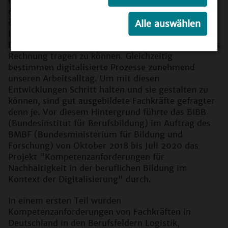
eine wachsende Bedeutung zu, um ökologischen,
ökonomischen und sozialen Anforderungen bei der
Alle auswählen
Herstellung von Produkten und dem Erbringen von
Dienstleistungen in einem ausgewogenen Verhältnis
Rechnung tragen zu können. Gleichzeitig
bestimmen digitalisierte Prozesse zunehmend
unseren Arbeitsalltag. Um mit diesen
Entwicklungen Schritt halten und sie gestalten zu
können, sind gut ausgebildete Fachkräfte gefragter
denn je. Vor diesem Hintergrund führte das BIBB
(Bundesinstitut für Berufsbildung) im Auftrag des
BMBF (Bundesministerium für Bildung und
Forschung) von Oktober 2018 bis Juli 2020 das
Projekt "Kompetenzanforderungen für
Nachhaltigkeit in der beruflichen Bildung im
Kontext der Digitalisierung" durch.
In einem ersten Teil wurden
Kompetenzanforderungen von Fachkräften in
Deutschland in den Berufsfeldern Logistik,