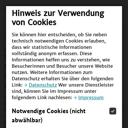
Hinweis zur Verwendung
von Cookies
Sie können hier entscheiden, ob Sie neben
Meldungen
technisch notwendigen Cookies erlauben,
dass wir statistische Informationen
Meldung vom
03.11.2020
vollständig anonym erfassen. Diese
Wie hängen Nachhaltigkeit und
Informationen helfen uns zu verstehen, wie
Digitalisierung in der
Besucherinnen und Besucher unsere Website
nutzen. Weitere Informationen zum
Beruflichen Bildung
Datenschutz erhalten Sie über den folgenden
miteinander zusammen?
Link:
Datenschutz
Wer unsere Dienstleister
sind, können Sie im Impressum unter
Ein Projektteam des Bundesinstituts für
folgendem Link nachlesen:
Impressum
Berufsbildung hat sich im Auftrag des
Notwendige Cookies (nicht
Bundesministeriums für Bildung und Forschung mit
der Frage der Kompetenzentwicklung von
abwählbar)
Fachkräften in den Bereichen Nachhaltigkeit und