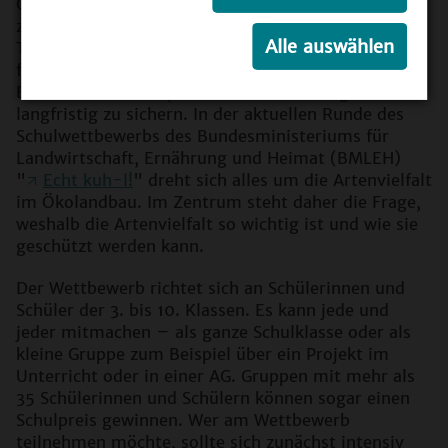
Ökolandbau spielt der Erhalt der Artenvielfalt eine
zentrale Rolle. Nur mit einer großen Vielfalt an
Alle auswählen
Tieren und Pflanzen können wir in einem
funktionierenden Ökosystem leben. Und das ist am
Ende auch relevant, um unsere Ernährung
langfristig zu sichern. In der aktuellen Runde des
Schulwettbewerbs des Bundesministeriums für
Landwirtschaft, Ernährung und Heimat (BMLEH)
"
Echt kuh-l!
" dreht sich alles um die Artenvielfalt
im Ökolandbau. Im Zentrum steht daher die Frage,
weshalb die Artenvielfalt so wichtig ist und wie sie
geschützt werden kann.
Der Wettbewerb richtet sich an Schülerinnen und
Schüler der 3. bis 10. Klassen. Es kann jede und
jeder mitmachen – als ganze Schulklasse oder als
kleine Gruppe zum Beispiel über ein Projekt im
Unterricht oder in einer AG. Gruppen mit mehr als
35 Schülerinnen und Schülern können sogar einen
Schulpreis gewinnen. Wer am Wettbewerb
teilnehmen möchte, sollte sich zunächst intensiv