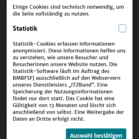
das Thema Artenvielfalt im Ökolandbau.
Einige Cookies sind technisch notwendig, um
die Seite vollständig zu nutzen.
Statistik
Statistik-Cookies erfassen Informationen
anonymisiert. Diese Informationen helfen uns
zu verstehen, wie unsere Besucher und
Besucherinnen unsere Website nutzen. Die
Statistik-Software läuft im Auftrag des
BMBFSFJ ausschließlich auf den Webservern
unseres Dienstleisters „ITZBund“. Eine
©
Bundesministerium für Landwirtschaft, Ernährung und
Speicherung der Nutzungsinformationen
Heimat (BMLEH)
findet nur dort statt. Das Cookie hat eine
Gültigkeit von 13 Monaten und löscht sich
anschließend von selbst. Eine Weitergabe der
Warum ist es wichtig, dass auf unseren Wiesen und
Daten an Dritte erfolgt nicht.
Äckern möglichst viele unterschiedliche Insekten,
Vögel und andere Tiere leben? Weshalb finden
Feldtiere dort besonders viel Nahrung? Im
Auswahl bestätigen