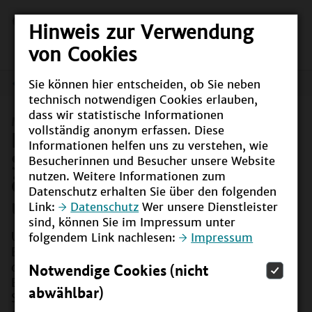
Hinweis zur Verwendung
von Cookies
Sie können hier entscheiden, ob Sie neben
Meldungen
technisch notwendigen Cookies erlauben,
dass wir statistische Informationen
Meldung vom
03.02.2026
vollständig anonym erfassen. Diese
Echt kuh-l! Bundesweiter
Informationen helfen uns zu verstehen, wie
Schulwettbewerb zur
Besucherinnen und Besucher unsere Website
nutzen. Weitere Informationen zum
ökologischen Landwirtschaft
Datenschutz erhalten Sie über den folgenden
und Ernährung
Link:
Datenschutz
Wer unsere Dienstleister
sind, können Sie im Impressum unter
Unter dem Motto "Expedition Wiese und Acker:
folgendem Link nachlesen:
Impressum
Erforsche die Artenvielfalt im Ökolandbau!" sucht
das Bundesministerium für Landwirtschaft,
Notwendige Cookies (nicht
Ernährung und Heimat im Rahmen eines
abwählbar)
Schulwettbewerbs kreative Projektideen rund um