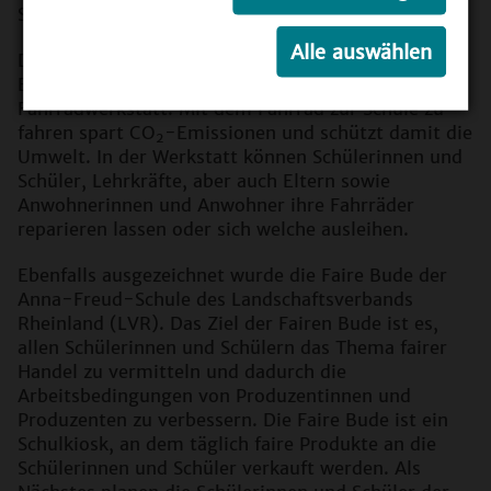
Schülerfirmen aus Berlin und Köln.
Alle auswählen
Die Schülerinnen und Schüler der Schule am
Berlinickeplatz erhielten das Preisgeld für ihre
Fahrradwerkstatt. Mit dem Fahrrad zur Schule zu
fahren spart CO
-Emissionen und schützt damit die
2
Umwelt. In der Werkstatt können Schülerinnen und
Schüler, Lehrkräfte, aber auch Eltern sowie
Anwohnerinnen und Anwohner ihre Fahrräder
reparieren lassen oder sich welche ausleihen.
Ebenfalls ausgezeichnet wurde die Faire Bude der
Anna-Freud-Schule des Landschaftsverbands
Rheinland (LVR). Das Ziel der Fairen Bude ist es,
allen Schülerinnen und Schülern das Thema fairer
Handel zu vermitteln und dadurch die
Arbeitsbedingungen von Produzentinnen und
Produzenten zu verbessern. Die Faire Bude ist ein
Schulkiosk, an dem täglich faire Produkte an die
Schülerinnen und Schüler verkauft werden. Als