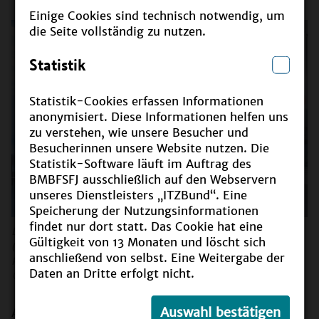
Einige Cookies sind technisch notwendig, um
die Seite vollständig zu nutzen.
Statistik
Statistik-Cookies erfassen Informationen
anonymisiert. Diese Informationen helfen uns
zu verstehen, wie unsere Besucher und
Besucherinnen unsere Website nutzen. Die
Statistik-Software läuft im Auftrag des
BMBFSFJ ausschließlich auf den Webservern
unseres Dienstleisters „ITZBund“. Eine
Speicherung der Nutzungsinformationen
findet nur dort statt. Das Cookie hat eine
Dr. Andrea Ruyter-Petznek (BMBF) und Andreas Kessel
Gültigkeit von 13 Monaten und löscht sich
(Stiftung Bildung) mit den Preisträgerinnen und
anschließend von selbst. Eine Weitergabe der
Preisträgern und der Jury von youstartN
Daten an Dritte erfolgt nicht.
©
Sagithjan Surenda für die Stiftung Bildung
Auswahl bestätigen
Ausgezeichnet wurden drei Schülerinnen- und