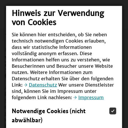
Hinweis zur Verwendung
von Cookies
Sie können hier entscheiden, ob Sie neben
Meldungen
technisch notwendigen Cookies erlauben,
dass wir statistische Informationen
Meldung vom
01.12.2022
vollständig anonym erfassen. Diese
youstartN-Preisverleihung der
Informationen helfen uns zu verstehen, wie
Stiftung Bildung: Das sind die
Besucherinnen und Besucher unsere Website
nutzen. Weitere Informationen zum
Gewinnerinnen und Gewinner
Datenschutz erhalten Sie über den folgenden
Link:
Datenschutz
Wer unsere Dienstleister
Am 26. November 2022 fand in Leipzig die
sind, können Sie im Impressum unter
Preisverleihung des Programms youstartN der
folgendem Link nachlesen:
Impressum
Stiftung Bildung statt. 25 innovative Schülerinnen-
und Schüler- sowie Azubifirmen und -
Notwendige Cookies (nicht
genossenschaften waren nominiert. Drei Projekte
abwählbar)
wurden schließlich ausgezeichnet und erhielten ein
Preisgeld von jeweils 5.000 Euro.