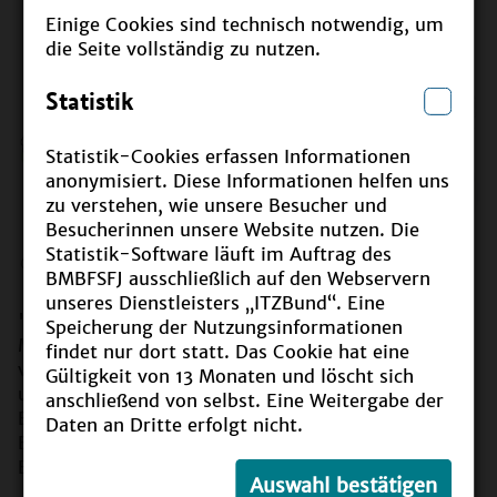
Einige Cookies sind technisch notwendig, um
die Seite vollständig zu nutzen.
Statistik
Statistik-Cookies erfassen Informationen
anonymisiert. Diese Informationen helfen uns
zu verstehen, wie unsere Besucher und
Besucherinnen unsere Website nutzen. Die
Statistik-Software läuft im Auftrag des
©
WILA Bonn e. V. / Christiane Büchner
BMBFSFJ ausschließlich auf den Webservern
unseres Dienstleisters „ITZBund“. Eine
"Zusammen lernt es sich am besten": unter diesem
Speicherung der Nutzungsinformationen
Motto bietet
BNEhoch3
ab Sommer 2024
findet nur dort statt. Das Cookie hat eine
verschiedene Veranstaltungen und Aktivitäten rund
Gültigkeit von 13 Monaten und löscht sich
um die kostenlose BNE-Weiterbildung an.
anschließend von selbst. Eine Weitergabe der
BNEhoch3 wurde vom Wissenschaftsladen (WILA)
Daten an Dritte erfolgt nicht.
Bonn und Zebralog für den außerschulischen
Bereich herausgegeben.
Auswahl bestätigen