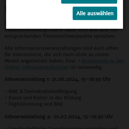
Infoveranstaltungen
Alle auswählen
Bei den vier Infoveranstaltungen werden einige der
Modulentwicklungsteams dabei sein und über die
entsprechenden Themenschwerpunkte sprechen.
Alle Informationsveranstaltungen sind auch offen
für Interessierte, die sich noch nicht zu einem
Modul angemeldet haben. Eine
Anmeldung zu den
Online-Infoveranstaltungen
ist notwendig.
Infoveranstaltung 1: 21.06.2024, 15-16:30 Uhr
BNE & Demokratiebefähigung
Kunst und Kultur in der Bildung
Digitalisierung und BNE
Infoveranstaltung 2: 01.07.2024, 15-16:30 Uhr
Gesellschaftliche Transformation verstehen und