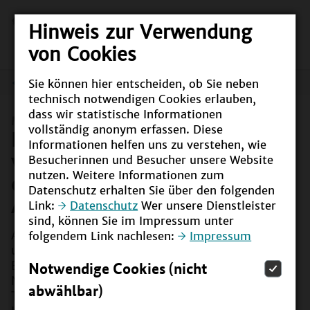
Hinweis zur Verwendung
von Cookies
Sie können hier entscheiden, ob Sie neben
Meldungen
technisch notwendigen Cookies erlauben,
dass wir statistische Informationen
Meldung vom
16.02.2023
vollständig anonym erfassen. Diese
Rundgang durch Berlin bringt
Informationen helfen uns zu verstehen, wie
viele spannende Einblicke in
Besucherinnen und Besucher unsere Website
nutzen. Weitere Informationen zum
die Arbeit verschiedener BNE-
Datenschutz erhalten Sie über den folgenden
Akteurinnen und -Akteure
Link:
Datenschutz
Wer unsere Dienstleister
sind, können Sie im Impressum unter
Als zusätzliches Angebot konnten Besucherinnen
folgendem Link nachlesen:
Impressum
und Besucher der Auftaktveranstaltung "Wir sind
Notwendige Cookies (nicht
BNE – Gemeinsam Zukunft gestalten" im
Naturkundemuseum Berlin am darauffolgenden
abwählbar)
Tag am "BNE-Rundgang" teilnehmen. Drei