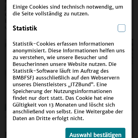
Kleingruppen haben auf verschiedenen Routen
Einige Cookies sind technisch notwendig, um
jeweils drei Akteurinnen und Akteure besucht, die
die Seite vollständig zu nutzen.
die Möglichkeit hatten, ihre Arbeit im Bereich
Bildung für nachhaltige Entwicklung (BNE)
Statistik
vorzustellen.
Statistik-Cookies erfassen Informationen
anonymisiert. Diese Informationen helfen uns
zu verstehen, wie unsere Besucher und
Besucherinnen unsere Website nutzen. Die
Statistik-Software läuft im Auftrag des
BMBFSFJ ausschließlich auf den Webservern
unseres Dienstleisters „ITZBund“. Eine
Speicherung der Nutzungsinformationen
findet nur dort statt. Das Cookie hat eine
Gültigkeit von 13 Monaten und löscht sich
anschließend von selbst. Eine Weitergabe der
©
BMBF / Bundesfoto / Kurc
Daten an Dritte erfolgt nicht.
Route 1:
Auswahl bestätigen