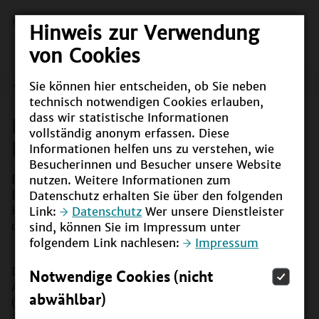
Hinweis zur Verwendung
von Cookies
Sie können hier entscheiden, ob Sie neben
Die Bildungsbereiche des Nationalen Aktionsplans
technisch notwendigen Cookies erlauben,
dass wir statistische Informationen
Die Bildungsbereiche des
vollständig anonym erfassen. Diese
Nationalen Aktionsplans
Informationen helfen uns zu verstehen, wie
Besucherinnen und Besucher unsere Website
Deutschland legt einen Nationalen Aktionsplan
nutzen. Weitere Informationen zum
Bildung für nachhaltige Entwicklung (BNE) vor. Die
Datenschutz erhalten Sie über den folgenden
Handlungsfelder, Ziele und Maßnahmen sind nach
Link:
Datenschutz
Wer unsere Dienstleister
den zentralen Bildungsbereichen gegliedert.
sind, können Sie im Impressum unter
folgendem Link nachlesen:
Impressum
Deutschland legt hiermit einen Nationalen
Notwendige Cookies (nicht
Aktionsplan Bildung für nachhaltige Entwicklung
abwählbar)
(BNE) vor. Die nachfolgenden Handlungsfelder,
Ziele und Maßnahmen zeigen den Weg, wie BNE in