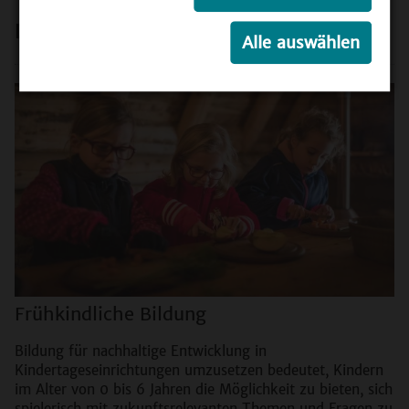
Darüber spricht man
Alle auswählen
Frühkindliche Bildung
Bildung für nachhaltige Entwicklung in
Kindertageseinrichtungen umzusetzen bedeutet, Kindern
im Alter von 0 bis 6 Jahren die Möglichkeit zu bieten, sich
spielerisch mit zukunftsrelevanten Themen und Fragen zu