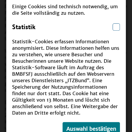
Deutschland weiter vorangebracht werden kann. Die
Einige Cookies sind technisch notwendig, um
Mitglieder der Nationalen Plattform und aller im
die Seite vollständig zu nutzen.
Prozess beteiligten Organisationen und
Institutionen erfüllen hiermit den umfassenden
Statistik
Auftrag der Agenda 2030, insbesondere des
Unterziels 4.7.
Statistik-Cookies erfassen Informationen
anonymisiert. Diese Informationen helfen uns
Wie
Bundeskanzlerin Angela Merkel
verdeutlichte,
zu verstehen, wie unsere Besucher und
sind es bis zur Umsetzung der
SDGs
in 2030 "weit
Besucherinnen unsere Website nutzen. Die
weniger als 5.000 Tage. Das ist gemessen an dem
Statistik-Software läuft im Auftrag des
Unterfangen für eine umfassende Transformation,
BMBFSFJ ausschließlich auf den Webservern
die wir uns vorgenommen haben, natürlich ein sehr
unseres Dienstleisters „ITZBund“. Eine
geringer Zeitraum. Deshalb darf man auch mit Fug
Speicherung der Nutzungsinformationen
und Recht sagen: Es zählt eigentlich jeder Tag."
findet nur dort statt. Das Cookie hat eine
Gültigkeit von 13 Monaten und löscht sich
Die Handlungsfelder, Ziele und Maßnahmen sind
anschließend von selbst. Eine Weitergabe der
nach den zentralen Bildungsbereichen gegliedert.
Daten an Dritte erfolgt nicht.
Zur Verortung des jeweiligen Bildungsbereichs im
Kontext der BNE ist jeweils eine kurze Einleitung
vorangestellt.
Auswahl bestätigen