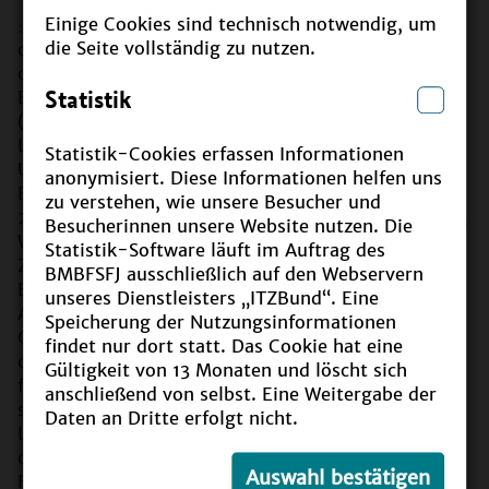
Einige Cookies sind technisch notwendig, um
"Vom Projekt zur Struktur" [PDF | 8,5 MB]
– in
die Seite vollständig zu nutzen.
dem Abschlussdokument der UN-Dekade ist dies
der Hinweis, um Bildung für nachhaltige
Statistik
Entwicklung (BNE) auch nach der UN-Dekade
(2004 bis 2014) weiter voranzubringen. Dieser
Leitidee verpflichtete sich Deutschland bei der
Statistik-Cookies erfassen Informationen
Umsetzung des UNESCO Weltaktionsprogramms
anonymisiert. Diese Informationen helfen uns
Bildung für nachhaltige Entwicklung (WAP BNE
zu verstehen, wie unsere Besucher und
2015–2019). Dazu war das Engagement von Politik,
Besucherinnen unsere Website nutzen. Die
Wissenschaft und Wirtschaft sowie der
Statistik-Software läuft im Auftrag des
Zivilgesellschaft gefragt. Gemeinsam haben alle
BMBFSFJ ausschließlich auf den Webservern
Beteiligten in den verschiedenen Gremien an der
unseres Dienstleisters „ITZBund“. Eine
Ausarbeitung des NAP BNE gearbeitet. Die
Speicherung der Nutzungsinformationen
Commitments im Nationalen Aktionsplan zeigen,
findet nur dort statt. Das Cookie hat eine
dass bereits vielfältige Aktivitäten in zahlreichen
Gültigkeit von 13 Monaten und löscht sich
formalen und non-formalen Bildungseinrichtungen
anschließend von selbst. Eine Weitergabe der
sowie Unternehmen zur Umsetzung des NAP ins
Daten an Dritte erfolgt nicht.
Leben gerufen wurden. Auf nationaler Ebene
dienten die folgenden Gremien und Aktivitäten zur
Auswahl bestätigen
Förderung der Umsetzung des WAP BNE.