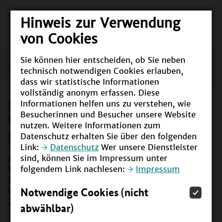
Hinweis zur Verwendung
von Cookies
Sie können hier entscheiden, ob Sie neben
Das UNESCO-Weltaktionsprogramm BNE in
technisch notwendigen Cookies erlauben,
Deutschland
dass wir statistische Informationen
vollständig anonym erfassen. Diese
Das UNESCO-
Informationen helfen uns zu verstehen, wie
Besucherinnen und Besucher unsere Website
Weltaktionsprogramm BNE in
nutzen. Weitere Informationen zum
Deutschland
Datenschutz erhalten Sie über den folgenden
Link:
Datenschutz
Wer unsere Dienstleister
sind, können Sie im Impressum unter
Für die Ausgestaltung des UNESCO-
folgendem Link nachlesen:
Impressum
Weltaktionsprogramms Bildung für nachhaltige
Entwicklung in Deutschland war das Engagement
Notwendige Cookies (nicht
von Politik, Wissenschaft und Wirtschaft sowie der
Zivilgesellschaft gefragt.
abwählbar)