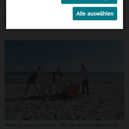
Internationale Konferenzen: youpan stärkt
Alle auswählen
Jugendbeteiligung für BNE und
Klimaschutz
Meldung vom
04.08.2026
BNE AN BESONDEREN ORTEN