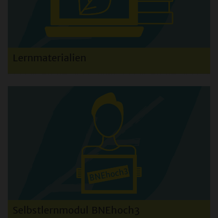
Lernmaterialien
Selbstlernmodul BNEhoch3