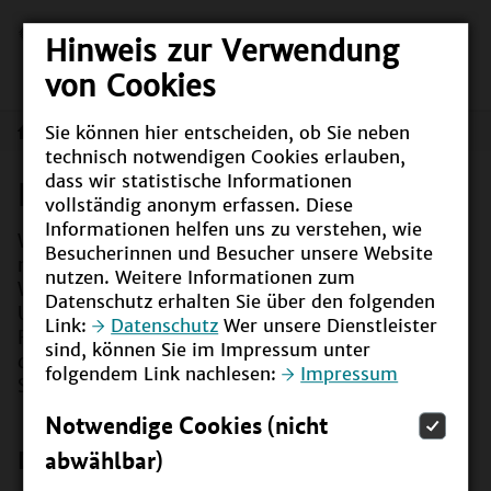
Hinweis zur Verwendung
von Cookies
Sie können hier entscheiden, ob Sie neben
Bundesweit
technisch notwendigen Cookies erlauben,
dass wir statistische Informationen
Bundesweit
vollständig anonym erfassen. Diese
Informationen helfen uns zu verstehen, wie
Was passiert bundesweit im Bereich Bildung für
Besucherinnen und Besucher unsere Website
nachhaltige Entwicklung? Wie wurde das
nutzen. Weitere Informationen zum
Weltaktionsprogramm in Deutschland umgesetzt?
Datenschutz erhalten Sie über den folgenden
Und welche Akteure sind beteiligt? Wie wird das
Link:
Datenschutz
Wer unsere Dienstleister
Folgeprogramm "ESD for 2030" umgesetzt? Mit
sind, können Sie im Impressum unter
diesen und weiteren Fragen beschäftigt sich die
folgendem Link nachlesen:
Impressum
Seite Bundesweit.
Notwendige Cookies (nicht
Darüber spricht man
abwählbar)