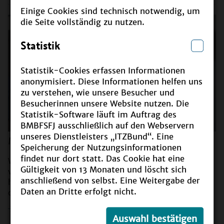
Einige Cookies sind technisch notwendig, um
die Seite vollständig zu nutzen.
Statistik
Statistik-Cookies erfassen Informationen
anonymisiert. Diese Informationen helfen uns
zu verstehen, wie unsere Besucher und
Besucherinnen unsere Website nutzen. Die
Statistik-Software läuft im Auftrag des
BMBFSFJ ausschließlich auf den Webservern
unseres Dienstleisters „ITZBund“. Eine
Monitoring
Speicherung der Nutzungsinformationen
findet nur dort statt. Das Cookie hat eine
Wie gut ist BNE in Deutschland bereits in den
Gültigkeit von 13 Monaten und löscht sich
verschiedenen Bildungsbereichen verankert? Um dies
anschließend von selbst. Eine Weitergabe der
herauszufinden, wird ein bundesweites BNE-Monitoring
Daten an Dritte erfolgt nicht.
durchgeführt.
weiterlesen
Auswahl bestätigen