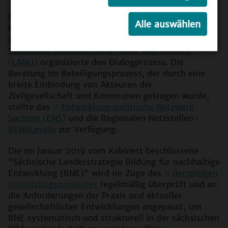
Das Sächsische Staatsministerium für Kultus (SMK)
Alle auswählen
koordinierte den
partizipativen
Erstellungsprozess der BNE-LS
und die
Sächsische Landesstiftung Natur und Umwelt
(LANU)
organisierte den Dialogprozess. Die
Beratung im Beteiligungsprozess, der durch eine
breite Einbindung von Akteuren der
Zivilgesellschaft und Kommunen getragen wurde,
stellte das
Entwicklungspolitische Netzwerk
Sachsen (ENS)
und die Regionalen Netzstellen
RENN.mitte
zur Verfügung.
Die im Januar 2019 vom Kabinett beschlossene
"Sächsische Landesstrategie Bildung für nachhaltige
Entwicklung (BNE)" wird im Zuge des
derzeitigen
Umsetzungsprozesses
regelmäßig überprüft und an
die Anforderungen der Praxis und aktueller
gesellschaftlicher Entwicklungen angepasst, um
BNE systematisch und strukturell in der sächsischen