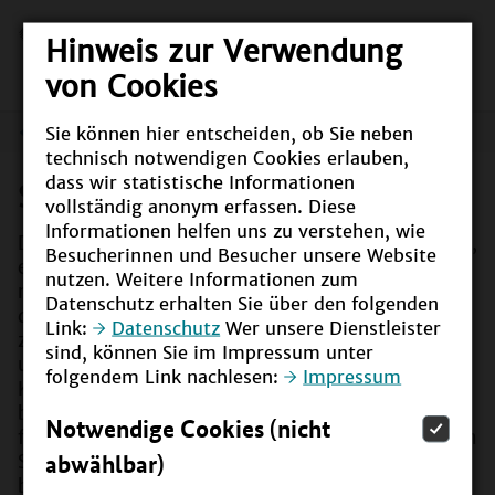
Hinweis zur Verwendung
von Cookies
Sie können hier entscheiden, ob Sie neben
Sachsen
technisch notwendigen Cookies erlauben,
dass wir statistische Informationen
Sachsen
vollständig anonym erfassen. Diese
Informationen helfen uns zu verstehen, wie
Die Sächsische Staatsregierung entschied sich 2017,
Besucherinnen und Besucher unsere Website
eine eigenständige Landesstrategie Bildung für
nutzen. Weitere Informationen zum
nachhaltige Entwicklung (LS BNE) in einem
Datenschutz erhalten Sie über den folgenden
dialogisch geführten Prozess von staatlichen und
Link:
Datenschutz
Wer unsere Dienstleister
zivilgesellschaftlichen Akteuren zu erarbeiten und
sind, können Sie im Impressum unter
umzusetzen. Die am 22. Januar 2019 durch das
folgendem Link nachlesen:
Impressum
Kabinett beschlossene LS BNE beinhaltet alle
bildungsrelevanten Bereiche – von der
Notwendige Cookies (nicht
frühkindlichen Bildung über die allgemeinbildenden
abwählbar)
Schulen, Berufliche Bildung und Hochschulbildung
bis hin zum lebenslangen Lernen.