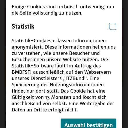
Einige Cookies sind technisch notwendig, um
die Seite vollständig zu nutzen.
Statistik
Statistik-Cookies erfassen Informationen
anonymisiert. Diese Informationen helfen uns
zu verstehen, wie unsere Besucher und
Besucherinnen unsere Website nutzen. Die
Statistik-Software läuft im Auftrag des
BMBFSFJ ausschließlich auf den Webservern
unseres Dienstleisters „ITZBund“. Eine
Speicherung der Nutzungsinformationen
findet nur dort statt. Das Cookie hat eine
©
Implementierungskampagne BNE des Sächsischen
Gültigkeit von 13 Monaten und löscht sich
Staatsministeriums für Kultus
anschließend von selbst. Eine Weitergabe der
Daten an Dritte erfolgt nicht.
Wie setzt Sachsen Bildung für nachhaltige
Entwicklung um?
Auswahl bestätigen