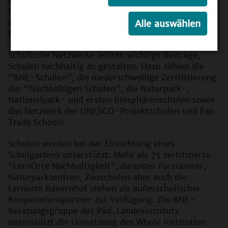
Bildungsanbietende zusammen, fördern deren
Austausch und die Kooperation in gemeinsamen
Alle auswählen
Projekten und Bildungsangeboten.
Schulische Netzwerke leisten wichtige Beiträge,
Schulen nachhaltig zu gestalten. Dazu zählen die
"BNE-Schulen", die niederschwellige Zertifizierung
der "Nachhaltigen Schulen", die Naturpark-,
Nationalpark- und ersten Biosphärenschulen sowie
das Netzwerk der UNESCO-Projektschulen und Fair
Trade Schools.
Schulen werden bei der Einrichtung eines
Schulgartens unterstützt. Mehr als 75 zertifizierte
"LernOrte Nachhaltigkeit", darunter Forstämter,
Naturparkzentren, Zooschulen aber auch die
Lernorte Bauernhof stehen als außerschulischer
Kooperationspartner zur Verfügung. Die BNE-
Beratungsgruppe des Päd. Landesinstituts
unterstützt die Umsetzung des Whole Institution