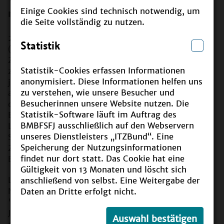
nachhaltige Entwicklung um?
Einige Cookies sind technisch notwendig, um
die Seite vollständig zu nutzen.
2020 wurden die globalen Nachhaltigkeitsziele
Statistik
(SDGs) in § 1 des Schulgesetzes, ein schulbezogenes
Ziel ("Die Zahl der im Bereich Nachhaltigkeit
Statistik-Cookies erfassen Informationen
zertifizierten Schulen bis 2030 auf 350, mindestens
anonymisiert. Diese Informationen helfen uns
jedoch auf 300 steigern.") sowie ein auf
zu verstehen, wie unsere Besucher und
außerschulische Einrichtungen bezogenes Ziel (Zahl
Besucherinnen unsere Website nutzen. Die
der BNE-zertifizierten außerschulischen
Statistik-Software läuft im Auftrag des
Bildungsanbieter bis 2030 auf 75 erhöhen) in der
BMBFSFJ ausschließlich auf den Webservern
Landesnachhaltigkeitsstrategie verankert. Mit dem
unseres Dienstleisters „ITZBund“. Eine
Saarland wurde ein Qualitätsmanagement- und
Speicherung der Nutzungsinformationen
Zertifizierungssystem für außerschulische
findet nur dort statt. Das Cookie hat eine
Bildungsanbietende eingeführt.
Gültigkeit von 13 Monaten und löscht sich
Landesweite, regionale und grenzüberschreitende
anschließend von selbst. Eine Weitergabe der
Netzwerke wie die ANU, das FÖJ, ELAN,
Daten an Dritte erfolgt nicht.
"Zukunftsformer" als Netzwerk für
Jugendeinrichtungen oder die Arbeitsgemeinschaft
Auswahl bestätigen
der zertifizierten Waldpädagogen bringen