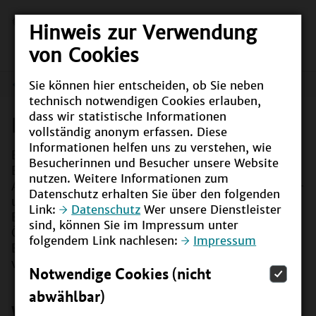
Hinweis zur Verwendung
von Cookies
Sie können hier entscheiden, ob Sie neben
Rheinland-Pfalz
technisch notwendigen Cookies erlauben,
dass wir statistische Informationen
Rheinland-Pfalz
vollständig anonym erfassen. Diese
Informationen helfen uns zu verstehen, wie
BNE wird im formalen und non-formalen
Besucherinnen und Besucher unsere Website
Bildungsbereich seit vielen Jahren als zentrale
nutzen. Weitere Informationen zum
Aufgabe verstanden und ist in eng mit der Umwelt-
Datenschutz erhalten Sie über den folgenden
und Klimabildung, dem Globalen Lernen bzw. der
Link:
Datenschutz
Wer unsere Dienstleister
Entwicklungspolitischen Bildungsarbeit, der
sind, können Sie im Impressum unter
Ökonomischen und Verbraucherbildung sowie der
folgendem Link nachlesen:
Impressum
Ernährungsbildung und Gesundheitsförderung
verknüpft.
Notwendige Cookies (nicht
abwählbar)
Wie setzt Rheinland-Pfalz Bildung für