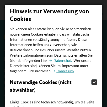
Hinweis zur Verwendung von
Cookies
Sie können hier entscheiden, ob Sie neben technisch
notwendigen Cookies erlauben, dass wir statistische
zurück zur Übersicht
Informationen vollständig anonym erfassen. Diese
Informationen helfen uns zu verstehen, wie
Besucherinnen und Besucher unsere Website nutzen.
"BEI UMWELTTHEMEN DIE SOZIALE
Weitere Informationen zum Datenschutz erhalten Sie
FRAGE NICHT VERGESSEN."
über den folgenden Link:
Datenschutz
Wer unsere
Dienstleister sind, können Sie im Impressum unter
Susanne Metz
| Im Interview berichtet Susanne Metz,
folgendem Link nachlesen:
Impressum
Leiterin der Leipziger Städtischen Bibliotheken, warum
Notwendige Cookies (nicht
Bibliotheken perfekte Orte der Bildung für nachhaltige
Entwicklung sind, weshalb ihr das Thema gesellschaftlicher
abwählbar)
Zusammenhalt so wichtig ist und was es mit dem Projekt
"17 Ziele, 17 Bibliotheken" im Jahr 2023 in Leipzig auf sich
Einige Cookies sind technisch notwendig, um die Seite
hat.
vollständig zu nutzen.