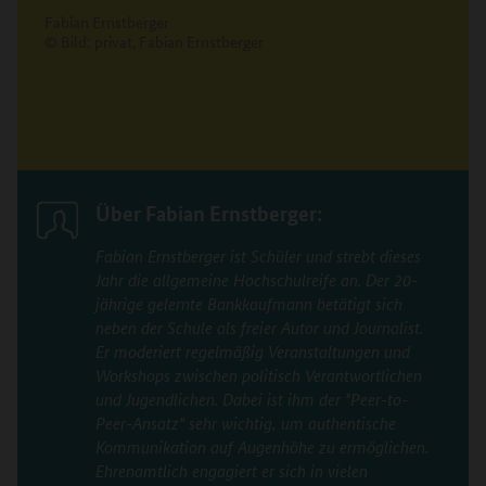
Fabian Ernstberger
© Bild: privat, Fabian Ernstberger
Über Fabian Ernstberger:
Fabian Ernstberger ist Schüler und strebt dieses
Jahr die allgemeine Hochschulreife an. Der 20-
jährige gelernte Bankkaufmann betätigt sich
neben der Schule als freier Autor und Journalist.
Er moderiert regelmäßig Veranstaltungen und
Workshops zwischen politisch Verantwortlichen
und Jugendlichen. Dabei ist ihm der "Peer-to-
Peer-Ansatz" sehr wichtig, um authentische
Kommunikation auf Augenhöhe zu ermöglichen.
Ehrenamtlich engagiert er sich in vielen