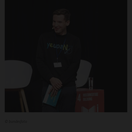
©
bundesfoto