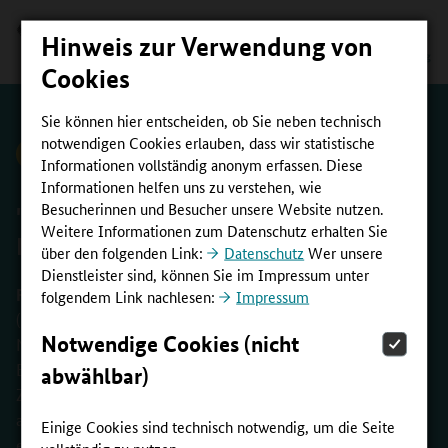
Hinweis zur Verwendung von
Cookies
Sie können hier entscheiden, ob Sie neben technisch
notwendigen Cookies erlauben, dass wir statistische
zurück zur Übersicht
Informationen vollständig anonym erfassen. Diese
Informationen helfen uns zu verstehen, wie
Besucherinnen und Besucher unsere Website nutzen.
"DER EINSATZ FÜR BNE BRAUCHT
Weitere Informationen zum Datenschutz erhalten Sie
MUT UND HARTNÄCKIGKEIT!"
über den folgenden Link:
Datenschutz
Wer unsere
Dienstleister sind, können Sie im Impressum unter
Fabian Ernstberger
| Der Abgeordnete im youpaN
folgendem Link nachlesen:
Impressum
(Jugendpanel zur Beteiligung an der Umsetzung des
Notwendige Cookies (nicht
Nationalen Aktionsplans Bildung für nachhaltige
Entwicklung [BNE]), erzählt im Interview, warum BNE als
abwählbar)
Zukunftsbildung so wichtig ist und wie er von vielen
anderen Jugendlichen, die sich in ihrer Freizeit für BNE
Einige Cookies sind technisch notwendig, um die Seite
engagieren, inspiriert wurde.
vollständig zu nutzen.