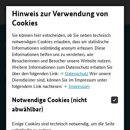
Hinweis zur Verwendung von
Cookies
Sie können hier entscheiden, ob Sie neben technisch
notwendigen Cookies erlauben, dass wir statistische
zurück zur Übersicht
Informationen vollständig anonym erfassen. Diese
Informationen helfen uns zu verstehen, wie
Besucherinnen und Besucher unsere Website nutzen.
"BNE IST DER ZENTRALE SCHLÜSSEL
Weitere Informationen zum Datenschutz erhalten Sie
FÜR EINE ZUKUNFTSFÄHIGE WELT"
über den folgenden Link:
Datenschutz
Wer unsere
Dienstleister sind, können Sie im Impressum unter
Alexander Siegmund
| Prof. Dr. Alexander Siegmund lehrt
folgendem Link nachlesen:
Impressum
Physische Geographie an der Pädagogischen Hochschule
Notwendige Cookies (nicht
Heidelberg und ist in vielen Funktionen im Bereich Bildung
für nachhaltige Entwicklung (BNE) aktiv. Im Interview gibt
abwählbar)
er Einblicke in seine unterschiedlichen Aufgaben und Ämter
und erläutert die Wichtigkeit von Netzwerken, um
Einige Cookies sind technisch notwendig, um die Seite
Lösungsansätze zur Förderung von BNE anzustoßen.
vollständig zu nutzen.