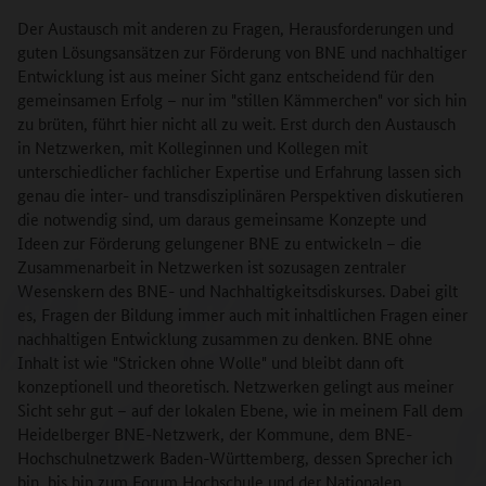
Der Austausch mit anderen zu Fragen, Herausforderungen und
guten Lösungsansätzen zur Förderung von BNE und nachhaltiger
Entwicklung ist aus meiner Sicht ganz entscheidend für den
gemeinsamen Erfolg – nur im "stillen Kämmerchen" vor sich hin
zu brüten, führt hier nicht all zu weit. Erst durch den Austausch
in Netzwerken, mit Kolleginnen und Kollegen mit
unterschiedlicher fachlicher Expertise und Erfahrung lassen sich
genau die inter- und transdisziplinären Perspektiven diskutieren
die notwendig sind, um daraus gemeinsame Konzepte und
Ideen zur Förderung gelungener BNE zu entwickeln – die
Zusammenarbeit in Netzwerken ist sozusagen zentraler
Wesenskern des BNE- und Nachhaltigkeitsdiskurses. Dabei gilt
es, Fragen der Bildung immer auch mit inhaltlichen Fragen einer
nachhaltigen Entwicklung zusammen zu denken. BNE ohne
Inhalt ist wie "Stricken ohne Wolle" und bleibt dann oft
konzeptionell und theoretisch. Netzwerken gelingt aus meiner
Sicht sehr gut – auf der lokalen Ebene, wie in meinem Fall dem
Heidelberger BNE-Netzwerk, der Kommune, dem BNE-
Hochschulnetzwerk Baden-Württemberg, dessen Sprecher ich
bin, bis hin zum Forum Hochschule und der Nationalen