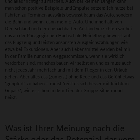
und alles "richtig" zu machen. Auch bei kleinen Dingen kann
man schon positive Beispiele und Impulse setzen: Ich nutze bei
Fahrten zu Terminen auswärts bewusst kaum das Auto, sondern
die Bahn und wenn, dann mein E-Auto. Und innerhalb von
Deutschland und dem benachbarten Ausland verzichten wir bei
uns an der Pädagogischen Hochschule Heidelberg bewusst auf
das Flugzeug und leisten ansonsten Ausgleichszahlungen wie
etwa bei Exkursionen. Aber auch Lebensmittel werden bei mir
in der Familie nur dann weggeschmissen, wenn sie wirklich
verdorben sind, manches bauen wir selbst an und es muss auch
nicht jedes Jahr mehrfach und mit dem Flieger in den Urlaub
gehen. Aber alles das (zumeist) ohne Reue und das Gefühl etwas
"geopfert" zu haben – meist "reist es sich besser mit leichtem
Gepäck", wie es schon in dem Lied der Gruppe Silbermond
heißt.
Was ist Ihrer Meinung nach die
Stärke oder das Potenzial der vom