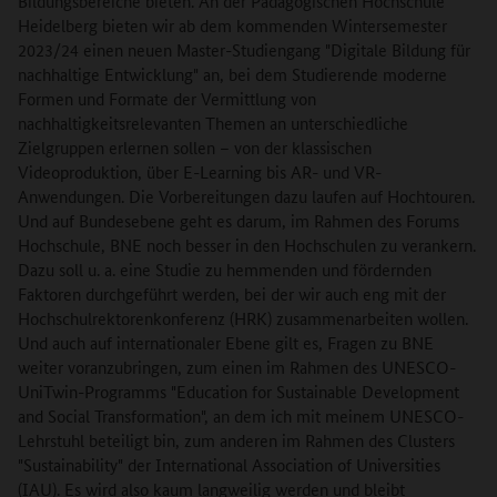
Bildungsbereiche bieten. An der Pädagogischen Hochschule
Heidelberg bieten wir ab dem kommenden Wintersemester
2023/24 einen neuen Master-Studiengang "Digitale Bildung für
nachhaltige Entwicklung" an, bei dem Studierende moderne
Formen und Formate der Vermittlung von
nachhaltigkeitsrelevanten Themen an unterschiedliche
Zielgruppen erlernen sollen – von der klassischen
Videoproduktion, über E-Learning bis AR- und VR-
Anwendungen. Die Vorbereitungen dazu laufen auf Hochtouren.
Und auf Bundesebene geht es darum, im Rahmen des Forums
Hochschule, BNE noch besser in den Hochschulen zu verankern.
Dazu soll u. a. eine Studie zu hemmenden und fördernden
Faktoren durchgeführt werden, bei der wir auch eng mit der
Hochschulrektorenkonferenz (HRK) zusammenarbeiten wollen.
Und auch auf internationaler Ebene gilt es, Fragen zu BNE
weiter voranzubringen, zum einen im Rahmen des UNESCO-
UniTwin-Programms "Education for Sustainable Development
and Social Transformation", an dem ich mit meinem UNESCO-
Lehrstuhl beteiligt bin, zum anderen im Rahmen des Clusters
"Sustainability" der International Association of Universities
(IAU). Es wird also kaum langweilig werden und bleibt