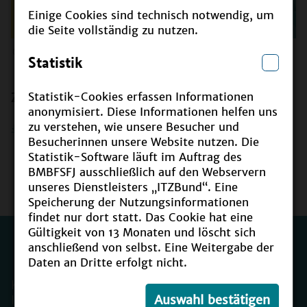
Einige Cookies sind technisch notwendig, um
die Seite vollständig zu nutzen.
©
BMBFSFJ
Statistik
Zum Thema
Statistik-Cookies erfassen Informationen
anonymisiert. Diese Informationen helfen uns
zu verstehen, wie unsere Besucher und
Einfach WELTverbesserlich. Bildung für
Besucherinnen unsere Website nutzen. Die
nachhaltige Entwicklung
(PDF, 9MB, Datei ist
Statistik-Software läuft im Auftrag des
barrierefrei/barrierearm)
BMBFSFJ ausschließlich auf den Webservern
unseres Dienstleisters „ITZBund“. Eine
Speicherung der Nutzungsinformationen
findet nur dort statt. Das Cookie hat eine
Gültigkeit von 13 Monaten und löscht sich
anschließend von selbst. Eine Weitergabe der
Daten an Dritte erfolgt nicht.
Kontakt
Impressum
Auswahl bestätigen